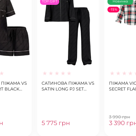
TOP GIFT
Новинка
-15%
 ПІЖАМА VS
САТИНОВА ПІЖАМА VS
ПІЖАМА VIC
RT BLACK
SATIN LONG PJ SET
SECRET FL
T
BLACK
PJ SET PRIN
3 990 грн
н
5 775 грн
3 390 гр