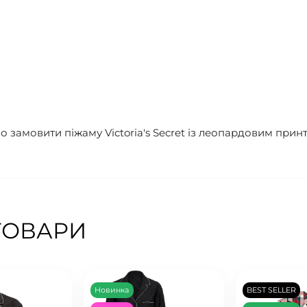
замовити піжаму Victoria's Secret із леопардовим принт
ТОВАРИ
Новинка
BEST SELLER