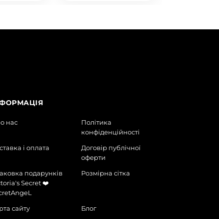
НФОРМАЦІЯ
о нас
Політика
конфіденційності
ставка і оплата
Договір публічної
оферти
аковка подарунків
Розмірна сітка
toria's Secret ❤️
cretAngeL
рта сайту
Блог