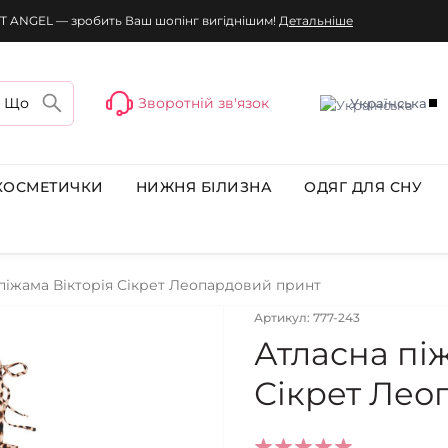
T ANGEL — зробить Ваш шопінг вигіднішим!
Детальніше
Зворотній зв'язок
Українська
КОСМЕТИЧКИ
НИЖНЯ БІЛИЗНА
ОДЯГ ДЛЯ СНУ
піжама Вікторія Сікрет Леопардовий принт
Артикул: 777-243
Атласна пі
Сікрет Лео