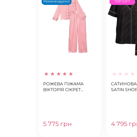
Рекомендуємо
TOP GIFT
РОЖЕВА ПІЖАМА
САТИНОВА
ВІКТОРІЯ СІКРЕТ
SATIN SHO
ANGEL PINK STRIPE
LOGO PJ SE
5 775 грн
4 795 гр