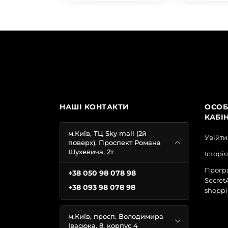
НАШІ КОНТАКТИ
ОСОБ
КАБІ
м.Київ, ТЦ Sky mall (2й
Увійти
поверх), Проспект Романа
Шухевича, 2т
Історі
Програ
+38 050 98 078 98
Secret
+38 093 98 078 98
shoppi
м.Київ, просп. Володимира
Івасюка, 8, корпус 4