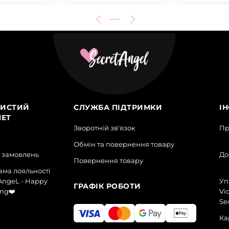
ИСТИЙ
СЛУЖБА ПІДТРИМКИ
І
НЕТ
Зворотній зв'язок
Пр
Обмін та повернення товару
я замовлень
До
Повернення товару
ма лояльності
AngeL - Happy
Уп
ГРАФІК РОБОТИ
ng❤️
Vic
Se
Ка