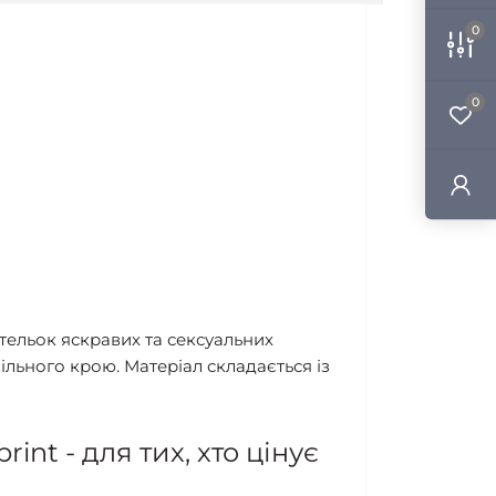
0
0
бительок яскравих та сексуальних
вільного крою. Матеріал складається із
rint - для тих, хто цінує