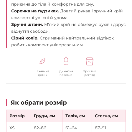
приємна до тіла й комфортна для сну.
Сорочка на ґудзиках.
Довгий рукав і зручний крій
комфортні уві сні й удома.
Зручні штани.
М'який крій не обмежує рухів і дарує
відчуття свободи.
Сірий колір.
Стриманий нейтральний відтінок
робить комплект універсальним.
Ніжна на
Дихаюча
Простий
дотик
бавовна
догляд
Як обрати розмір
Розмір
Груди, см
Талія, см
Стегна, см
XS
82–86
61–64
87–91