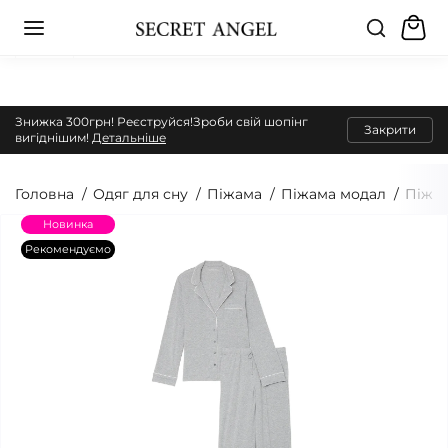
Знижка 300грн! Реєструйся!Зроби свій шопінг
Закрити
вигіднішим!
Детальніше
Головна
Одяг для сну
Піжама
Піжама модал
Піжам
Новинка
Рекомендуємо