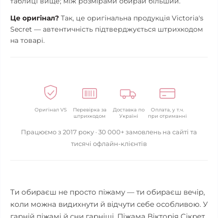
таблиці вище; між розмірами обирай більший.
Це оригінал?
Так, це оригінальна продукція Victoria's
Secret — автентичність підтверджується штрихкодом
на товарі.
Оригінал VS
Перевірка за
Доставка по
Оплата, у т.ч.
штрихкодом
Україні
при отриманні
Працюємо з 2017 року · 30 000+ замовлень на сайті та
тисячі офлайн-клієнтів
Ти обираєш не просто піжаму — ти обираєш вечір,
коли можна видихнути й відчути себе особливою. У
гарній піжамі й сни гарніші. Піжама Вікторія Сікрет