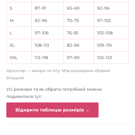
S
87–91
65–69
92–96
M
92–96
70–75
97–102
L
97–106
76–81
103–108
XL
108–113
82–96
109–119
XXL
113–118
97–99
120–123
Орієнтир — заміри по тілу. Між розмірами обирай
більший.
Усі розміри та як обрати потрібний можна
подивитися тут:
Відкрити таблицю розмірів →