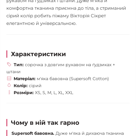
рукавом на ґудзиках і штани. Дуже м'яка й
комфортна тканина приємна до тіла, а стриманий
сірий колір робить піжаму Вікторія Сікрет
елегантною й універсальною.
Характеристики
Тип:
сорочка з довгим рукавом на ґудзиках +
штани
Матеріал:
м'яка бавовна (Supersoft Cotton)
Колір:
сірий
Розміри:
XS, S, M, L, XL, XXL
Чому в ній так гарно
Supersoft бавовна.
Дуже м'яка й дихаюча тканина