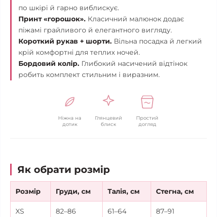
по шкірі й гарно виблискує.
Принт «горошок».
Класичний малюнок додає
піжамі грайливого й елегантного вигляду.
Короткий рукав + шорти.
Вільна посадка й легкий
крій комфортні для теплих ночей.
Бордовий колір.
Глибокий насичений відтінок
робить комплект стильним і виразним.
Ніжна на
Глянцевий
Простий
дотик
блиск
догляд
Як обрати розмір
Розмір
Груди, см
Талія, см
Стегна, см
XS
82–86
61–64
87–91