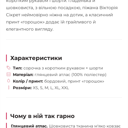
коротким рукавом і шорти. Гладенька й
шовковиста, з вільною посадкою, піжама Вікторія
Сікрет неймовірно ніжна на дотик, а класичний
принт «горошок» додає їй грайливого й
елегантного вигляду.
Характеристики
Тип:
сорочка з коротким рукавом + шорти
Матеріал:
глянцевий атлас (100% поліестер)
Колір / принт:
бордовий, принт «горошок»
Розміри:
XS, S, M, L, XL, XXL
Чому в ній так гарно
Глянцевий атлас.
Шовковиста тканина м'яко ковзає