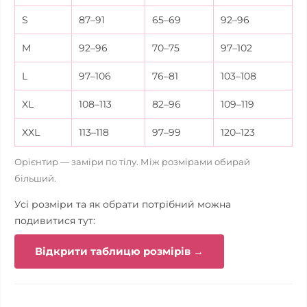
S
87–91
65–69
92–96
M
92–96
70–75
97–102
L
97–106
76–81
103–108
XL
108–113
82–96
109–119
XXL
113–118
97–99
120–123
Орієнтир — заміри по тілу. Між розмірами обирай
більший.
Усі розміри та як обрати потрібний можна
подивитися тут:
Відкрити таблицю розмірів →