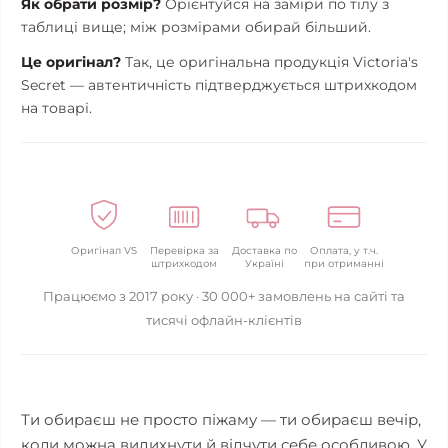
Як обрати розмір?
Орієнтуйся на заміри по тілу з
таблиці вище; між розмірами обирай більший.
Це оригінал?
Так, це оригінальна продукція Victoria's
Secret — автентичність підтверджується штрихкодом
на товарі.
Оригінал VS
Перевірка за
Доставка по
Оплата, у т.ч.
штрихкодом
Україні
при отриманні
Працюємо з 2017 року · 30 000+ замовлень на сайті та
тисячі офлайн-клієнтів
Ти обираєш не просто піжаму — ти обираєш вечір,
коли можна видихнути й відчути себе особливою. У