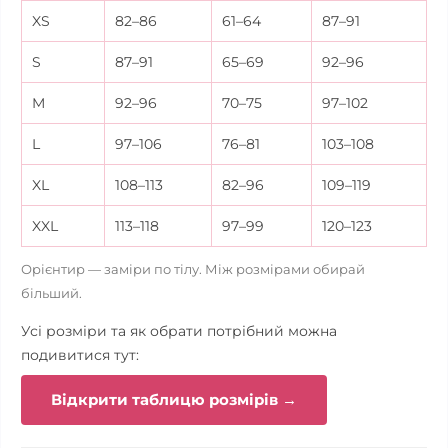
XS
82–86
61–64
87–91
S
87–91
65–69
92–96
M
92–96
70–75
97–102
L
97–106
76–81
103–108
XL
108–113
82–96
109–119
XXL
113–118
97–99
120–123
Орієнтир — заміри по тілу. Між розмірами обирай
більший.
Усі розміри та як обрати потрібний можна
подивитися тут:
Відкрити таблицю розмірів →