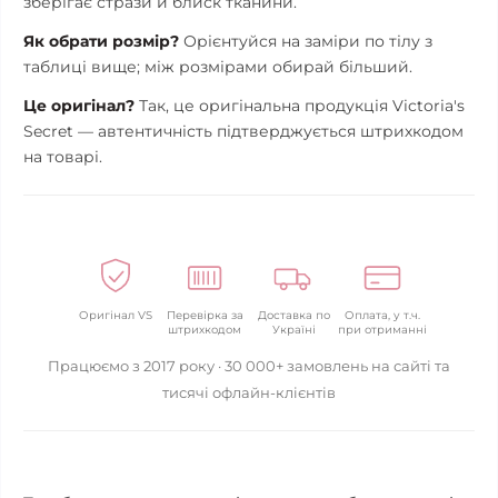
зберігає стрази й блиск тканини.
Як обрати розмір?
Орієнтуйся на заміри по тілу з
таблиці вище; між розмірами обирай більший.
Це оригінал?
Так, це оригінальна продукція Victoria's
Secret — автентичність підтверджується штрихкодом
на товарі.
Оригінал VS
Перевірка за
Доставка по
Оплата, у т.ч.
штрихкодом
Україні
при отриманні
Працюємо з 2017 року · 30 000+ замовлень на сайті та
тисячі офлайн-клієнтів