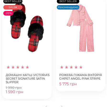
BEST SELLER
BEST SELLER
SALE♥
Рекомендуємо
-20%
ДОМАШНІ КАПЦІ VICTORIA'S
РОЖЕВА ПІЖАМА ВІКТОРІЯ
SECRET SIGNATURE SATIN
СІКРЕТ ANGEL PINK STRIPE
SLIPPER
5 775 грн
1 990 грн
1 590 грн