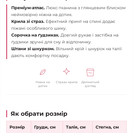
Преміум-атлас.
Люкс-тканина з глянцевим блиском
неймовірно ніжна на дотик.
Крила зі страз.
Ефектний принт на спині додає
піжамі особливого шику.
Сорочка на ґудзиках.
Довгий рукав і застібка на
ґудзики зручні для сну й відпочинку.
Штани зі шнурком.
Вільний крій і шнурок на талії
дають комфортну посадку.
Ніжна на
Стрази-крила
Делікатний
дотик
догляд
Як обрати розмір
Розмір
Груди, см
Талія, см
Стегна, см