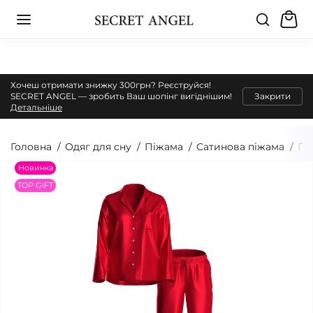
Хочеш отримати знижку 300грн? Реєструйся!
SECRET ANGEL — зробить Ваш шопінг вигіднішим!
Закрити
Детальніше
Головна
Одяг для сну
Піжама
Сатинова піжама
Пі
Новинка
TOP GIFT