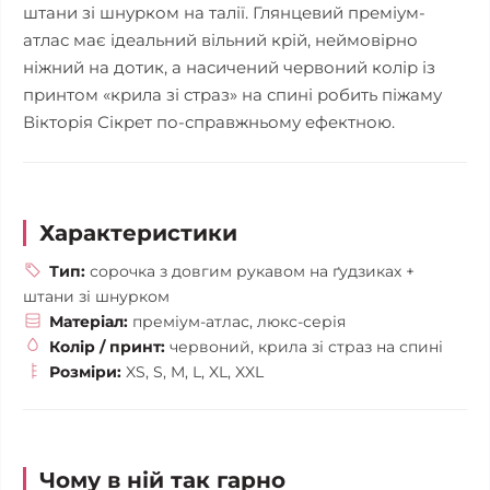
штани зі шнурком на талії. Глянцевий преміум-
атлас має ідеальний вільний крій, неймовірно
ніжний на дотик, а насичений червоний колір із
принтом «крила зі страз» на спині робить піжаму
Вікторія Сікрет по-справжньому ефектною.
Характеристики
Тип:
сорочка з довгим рукавом на ґудзиках +
штани зі шнурком
Матеріал:
преміум-атлас, люкс-серія
Колір / принт:
червоний, крила зі страз на спині
Розміри:
XS, S, M, L, XL, XXL
Чому в ній так гарно