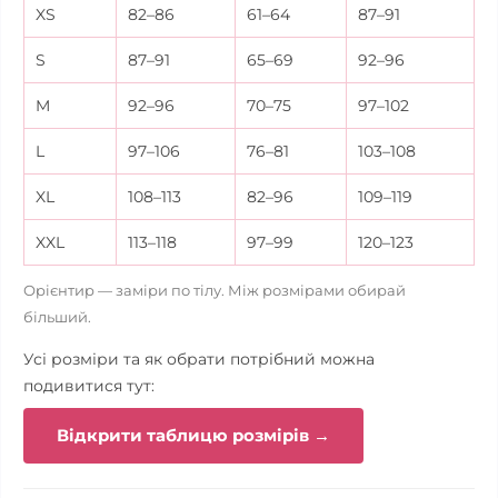
XS
82–86
61–64
87–91
S
87–91
65–69
92–96
M
92–96
70–75
97–102
L
97–106
76–81
103–108
XL
108–113
82–96
109–119
XXL
113–118
97–99
120–123
Орієнтир — заміри по тілу. Між розмірами обирай
більший.
Усі розміри та як обрати потрібний можна
подивитися тут:
Відкрити таблицю розмірів →