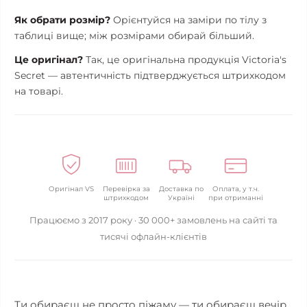
Як обрати розмір?
Орієнтуйся на заміри по тілу з
таблиці вище; між розмірами обирай більший.
Це оригінал?
Так, це оригінальна продукція Victoria's
Secret — автентичність підтверджується штрихкодом
на товарі.
Оригінал VS
Перевірка за
Доставка по
Оплата, у т.ч.
штрихкодом
Україні
при отриманні
Працюємо з 2017 року · 30 000+ замовлень на сайті та
тисячі офлайн-клієнтів
Ти обираєш не просто піжаму — ти обираєш вечір,