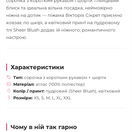
сорочка з коротким рукавом і шорти. Глянцевий
блиск та ідеальна вільна посадка, неймовірно
ніжна на дотик — піжама Вікторія Сікрет приємно
ковзає по шкірі, а квітковий принт на пудровому
тлі Sheer Blush додає їй ніжного, романтичного
настрою.
Характеристики
Тип:
сорочка з коротким рукавом + шорти
Матеріал:
атлас (100% поліестер)
Колір / принт:
пудровий (Sheer Blush), квітковий
Розміри:
XS, S, M, L, XL, XXL
Чому в ній так гарно