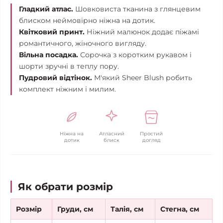
Гладкий атлас.
Шовковиста тканина з глянцевим
блиском неймовірно ніжна на дотик.
Квітковий принт.
Ніжний малюнок додає піжамі
романтичного, жіночного вигляду.
Вільна посадка.
Сорочка з коротким рукавом і
шорти зручні в теплу пору.
Пудровий відтінок.
М'який Sheer Blush робить
комплект ніжним і милим.
Ніжна на
Атласний
Простий
дотик
блиск
догляд
Як обрати розмір
Розмір
Груди, см
Талія, см
Стегна, см