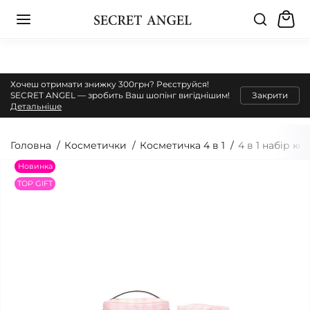
Хочеш отримати знижку 300грн? Реєструйся!
SECRET ANGEL — зробить Ваш шопінг вигіднішим!
Закрити
Детальніше
Головна
Косметички
Косметичка 4 в 1
4 в 1 набір ко
Новинка
TOP GIFT