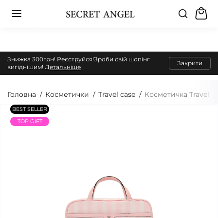
Знижка 300грн! Реєструйся!Зроби свій шопінг
Закрити
вигіднішим!
Детальніше
Головна
Косметички
Travel case
Косметичка Travel To
BEST SELLER
TOP GIFT