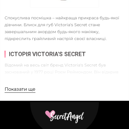
Спокуслива посмішка – найкраща прикраса будь-якої
дівчини. Блиск для губ Victoria's Secret стане
завершальним акордом будь-якого макіяжу,
підкреслить грайливий настрій своєї власниці.
ІСТОРІЯ VICTORIA'S SECRET
Відомий на весь світ бренд Victoria's Secret був
заснований у 1977 році Роєм Реймондом. Він відкрив
скромну крамничку спідньої білизни, яка усього за п'ять
років перетворилася на досить велику корпорацію, що
Показати ще
полюбилася усім американкам.
1982 року компанію викупив Леслі Векснер. Він давно
спостерігав за розвитком VS і точно знав, що потрібно
цьому бренду, щоб він вистрілив на весь світ – епатаж
та гламур. Розкішні шоу-програми з топовими