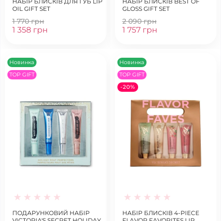
НАБІР БЛИСКІВ ДЛЯ ГУБ LIP
НАБІР БЛИСКІВ BEST OF
OIL GIFT SET
GLOSS GIFT SET
1 770 грн
2 090 грн
1 358 грн
1 757 грн
Новинка
Новинка
TOP GIFT
TOP GIFT
-20%
ПОДАРУНКОВИЙ НАБІР
НАБІР БЛИСКІВ 4-PIECE
VICTORIA'S SECRET HOLIDAY
FLAVOR FAVORITES LIP