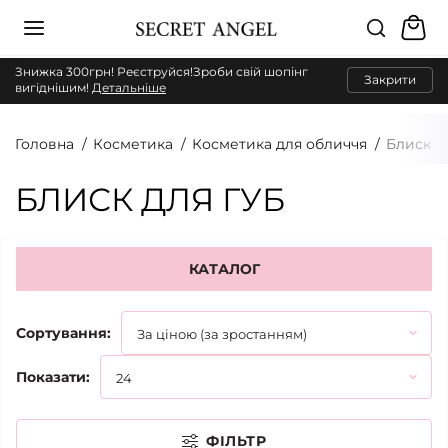
Знижка 300грн! Реєструйся!Зроби свій шопінг
Закрити
вигіднішим!
Детальніше
Головна
Косметика
Косметика для обличчя
Блиск д
БЛИСК ДЛЯ ГУБ
КАТАЛОГ
Сортування:
Показати:
ФІЛЬТР