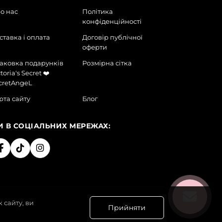
о нас
Політика
конфіденційності
ставка і оплата
Договір публічної
оферти
аковка подарунків
Розмірна сітка
toria's Secret ❤️
cretAngeL
рта сайту
Блог
И В СОЦІАЛЬНИХ МЕРЕЖАХ:
 сайту, ви
Прийняти