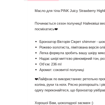
Масло для тіла PINK Juicy Strawberry Highlig
Починається сезон полуниці! Найновіші ве
посміхатись❤️
Бронзатор Вікторія Сікрет shimmer - шок
Рожево-золотиста, лімітована версія ол
Легка формула зробить вашу шкіру мяко
Надає шкірі миттєво рівномірний тон, ро
Об'єм: 236 ml
Аромат: соковитої полуниці
❤️Лайфхак по використанню: ретельно проми
коліна, руки та ноги. Рясно розпорошіть і
одягу переконайтеся, що бронзатор увібрав
Хорошої Вам, шоколадної засмаги :)