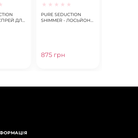
СІКРЕТ
CTION
PURE SEDUCTION
 СПРЕЙ ДЛЯ
SHIMMER - ЛОСЬЙОН
ІЯ
ДЛЯ ТІЛА VICTORIA'S
SECRET
875 грн
875 грн
НФОРМАЦІЯ