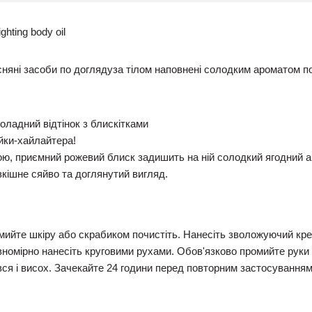
hting body oil
сняні засоби по доглядуза тілом наповнені солодким ароматом п
оладний відтінок з блискітками
ійки-хайлайтера!
ю, приємний рожевий блиск задишить на ній солодкий ягодний а
зкішне сяйво та доглянутий вигляд.
йте шкіру або скрабиком почистіть. Нанесіть зволожуючий крем 
 рівномірно нанесіть круговими рухами. Обов'язково промийте рук
ся і висох. Зачекайте 24 години перед повторним застосуванням