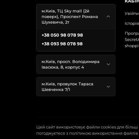
КАБІ
м.Київ, ТЦ Sky mall (2й
Увійти
поверх), Проспект Романа
Шухевича, 2т
Історі
Програ
+38 050 98 078 98
Secret
+38 093 98 078 98
shoppi
м.Київ, просп. Володимира
Івасюка, 8, корпус 4
м.Київ, провулок Тараса
Шевченка 7/1
Цей сайт використовує файли cookies для більш
погоджуєтеся з політикою використання файлів 