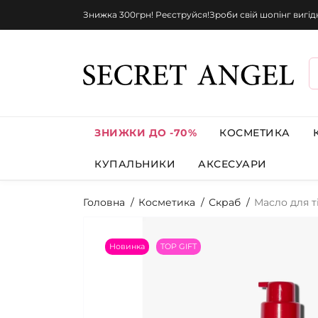
Знижка 300грн! Реєструйся!Зроби свій шопінг вигі
ЗНИЖКИ ДО -70%
КОСМЕТИКА
КУПАЛЬНИКИ
АКСЕСУАРИ
Головна
Косметика
Скраб
Масло для ті
Новинка
TOP GIFT