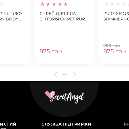
INK JUICY
СПРЕЙ ДЛЯ ТІЛА
PURE SEDU
RY BODY
ВІКТОРІЯ СІКРЕТ PURE
SHIMMER -
SEDUCTION
ТІЛА ВІКТОР
990 грн
875 грн
875 грн
ИСТИЙ
СЛУЖБА ПІДТРИМКИ
І