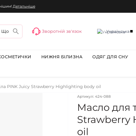
днішим!
Детальніше
Зворотній зв'язок
Українська
КОСМЕТИЧКИ
НИЖНЯ БІЛИЗНА
ОДЯГ ДЛЯ СНУ
ла PINK Juicy Strawberry Highlighting body oil
Артикул: 424-088
Масло для т
Strawberry 
oil