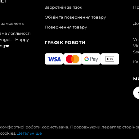
НЕТ
Зворотній зв'язок
Пр
Обмін та повернення товару
я замовлень
До
Повернення товару
ма лояльності
AngeL - Happy
Уп
ГРАФІК РОБОТИ
ng❤️
Vic
Se
Ка
М
 комфортної роботи користувача. Продовжуючи перегляд сторінок
2019-2026 SECRET ANGEL. УСІ ПРАВА ЗАХИЩЕНІ.
cookies.
Детальніше