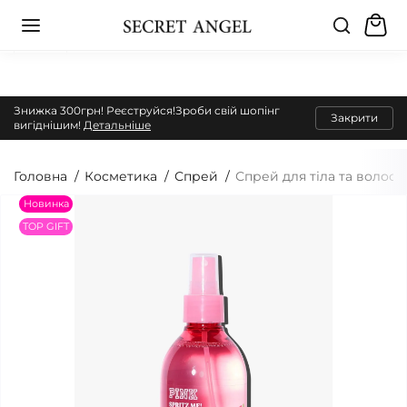
Знижка 300грн! Реєструйся!Зроби свій шопінг
Закрити
вигіднішим!
Детальніше
Головна
Косметика
Спрей
Спрей для тіла та волосся
Новинка
TOP GIFT