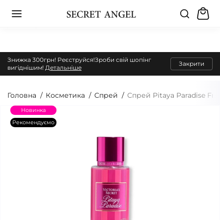
Знижка 300грн! Реєструйся!Зроби свій шопінг
Закрити
вигіднішим!
Детальніше
Головна
Косметика
Спрей
Спрей Pitaya Paradise Fra
Новинка
Рекомендуємо