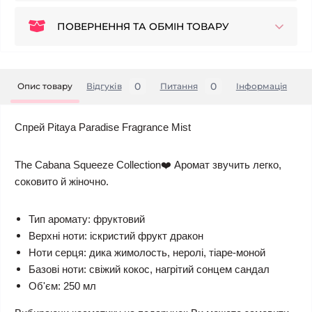
ПОВЕРНЕННЯ ТА ОБМІН ТОВАРУ
0
0
Опис товару
Відгуків
Питання
Iнформація
Спрей Pitaya Paradise Fragrance Mist
The Cabana Squeeze Collection❤️ Аромат звучить легко,
соковито й жіночно.
Тип аромату: фруктовий
Верхні ноти: іскристий фрукт дракон ​
Ноти серця: дика жимолость, неролі, тіаре-моной
Базові ноти: свіжий кокос, нагрітий сонцем сандал
Об'єм: 250 мл