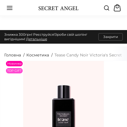
Знижка 300грн! Реєструйся!Зроби свій шопінг
Закрити
вигіднішим!
Детальніше
Головна
Косметика
Tease Candy Noir Victoria's Secret
Новинка
TOP GIFT