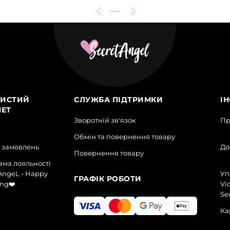
ИСТИЙ
СЛУЖБА ПІДТРИМКИ
І
НЕТ
Зворотній зв'язок
Пр
Обмін та повернення товару
я замовлень
До
Повернення товару
ма лояльності
AngeL - Happy
Уп
ГРАФІК РОБОТИ
ng❤️
Vic
Se
Ка