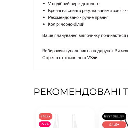
V-подібний виріз декольте
Бренчі на спині з регульованими зав'язк
Рекомендовано - ручне прання
Колір: чорно-білий
Ваше планування відпочинку починається із
Вибираючи купальник на подарунок Ви може
Сікрет з стрічкою лого VS❤️
РЕКОМЕНДОВАНІ 
SALE♥
BEST SELLER
-53%
SALE♥