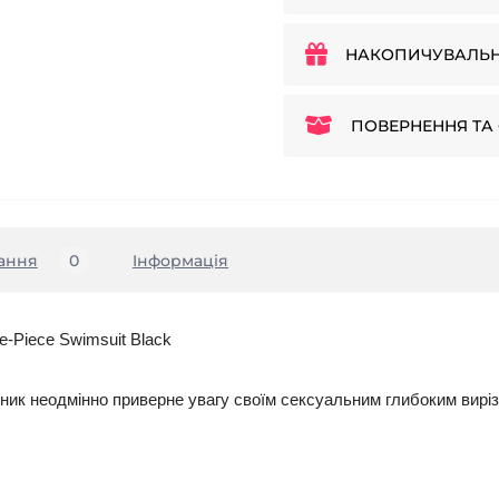
НАКОПИЧУВАЛЬН
ПОВЕРНЕННЯ ТА 
ання
0
Iнформація
e-Piece Swimsuit Black
льник неодмінно приверне увагу своїм сексуальним глибоким вир