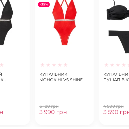
-35%
Й
КУПАЛЬНИК
КУПАЛЬНИК
ИК
МОНОКІНІ VS SHINE
ПУШАП ВІК
 SECRET
STRAP LIPSTICK❤️
СІКРЕТ TWI
AP
BANDEAU B
6 180 грн
4 990 грн
рн
3 990 грн
3 590 гр