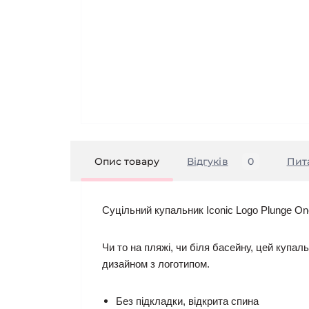
Опис товару
Відгуків
0
Пит
Суцільний купальник Iconic Logo Plunge On
Чи то на пляжі, чи біля басейну, цей купа
дизайном з логотипом.
Без підкладки, відкрита спина