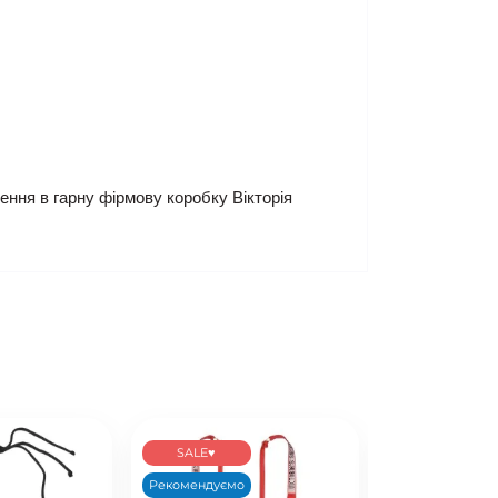
ння в гарну фірмову коробку Вікторія
SALE♥
BEST SELLER
Рекомендуємо
Новинка