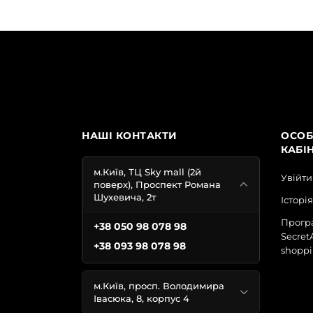
НАШІ КОНТАКТИ
ОСОБ
КАБІ
м.Київ, ТЦ Sky mall (2й
Увійти
поверх), Проспект Романа
Шухевича, 2т
Історі
Програ
+38 050 98 078 98
Secret
+38 093 98 078 98
shoppi
м.Київ, просп. Володимира
Івасюка, 8, корпус 4