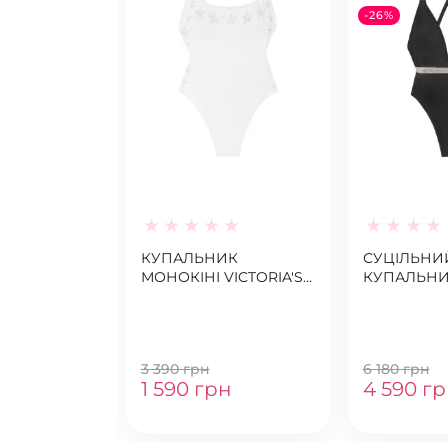
-26%
КУПАЛЬНИК
СУЦІЛЬНИ
МОНОКІНІ VICTORIA'S
КУПАЛЬН
SECRET WHITE STARS
VICTORIA’S
ONE-PIECE
SHINE STR
3 390 грн
6 180 грн
1 590 грн
4 590 г