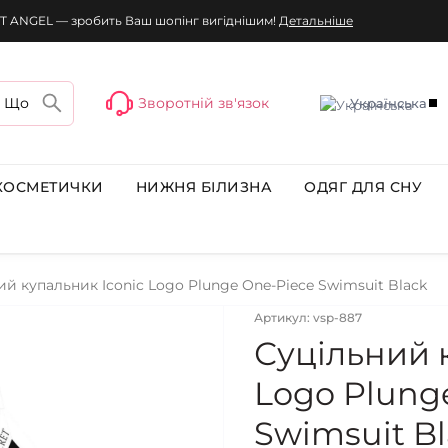
T ANGEL — зробить Ваш шопінг вигіднішим!
Детальніше
Зворотній зв'язок
Українська
КОСМЕТИЧКИ
НИЖНЯ БІЛИЗНА
ОДЯГ ДЛЯ СНУ
ий купальник Iconic Logo Plunge One-Piece Swimsuit Black
Артикул: vsp-887
Суцільний 
Logo Plung
Swimsuit B