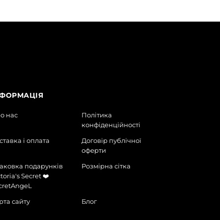
НФОРМАЦІЯ
о нас
Політика
конфіденційності
ставка і оплата
Договір публічної
оферти
аковка подарунків
Розмірна сітка
toria's Secret ❤️
cretAngeL
рта сайту
Блог