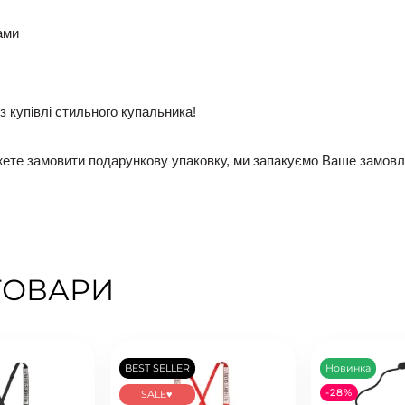
ами
 купівлі стильного купальника!
те замовити подарункову упаковку, ми запакуємо Ваше замовле
ТОВАРИ
BEST SELLER
Новинка
-28%
SALE♥