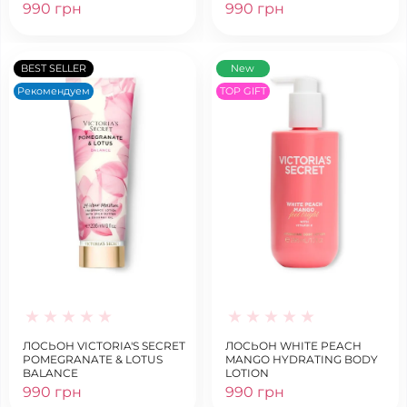
990 грн
990 грн
BEST SELLER
New
Рекомендуем
TOP GIFT
ЛОСЬОН VICTORIA'S SECRET
ЛОСЬОН WHITE PEACH
POMEGRANATE & LOTUS
MANGO HYDRATING BODY
BALANCE
LOTION
990 грн
990 грн