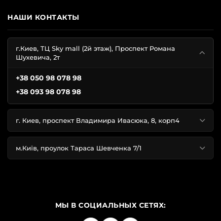
с легким шиммером для эффекта мерцания.
НАШИ КОНТАКТЫ
Были созданы неповторимые ароматы лосьонов Виктория
Сикрет:
г.Киев, ТЦ Sky mall (2й этаж), Проспект Романа
Шухевича, 2т
фруктовые и ягодные запахи;
ароматы цветов;
+38 050 98 078 98
с нотками мускуса;
+38 093 98 078 98
с ванилью и кокосом;
аромат мороза и многое другое.
г. Киев, проспект Владимира Ивасюка, 8, корп4
Преимуществом лосьонов и кремов для рук - стала легкая
структура, которая быстро впитывается и не оставляет следов
м.Київ, проулок Тараса Шевченка 7/1
на одежде.
КАК ПОДОБРАТЬ ЛОСЬОН VICTORIA'S
SECRET?
МЫ В СОЦИАЛЬНЫХ СЕТЯХ:
Лосьон и крем для тела предназначены для увлажнения и
питания кожи после душа или на протяжении дня. Главный