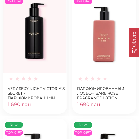
TOP GIFT
TOP GIFT
Фільтр
VERY SEXY NIGHT VICTORIA’S
ПАРФЮМИРОВАННЫЙ
SECRET -
ЛОСЬОН BARE ROSE
ПАРФЮМИРОВАННЫЙ
FRAGRANCE LOTION
ЛОСЬОН
1 690 грн
1 690 грн
New
New
TOP GIFT
TOP GIFT