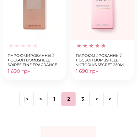
ПАРФЮМИРОВАННЫЙ
ПАРФЮМИРОВАННЫЙ
ЛОСЬОН BOMBSHELL
ЛОСЬОН BOMBSHELL
SOIRÉE FINE FRAGRANCE
VICTORIA'S SECRET 250ML
LOTION
1 690 грн
1 690 грн
|<
<
1
2
3
>
>|