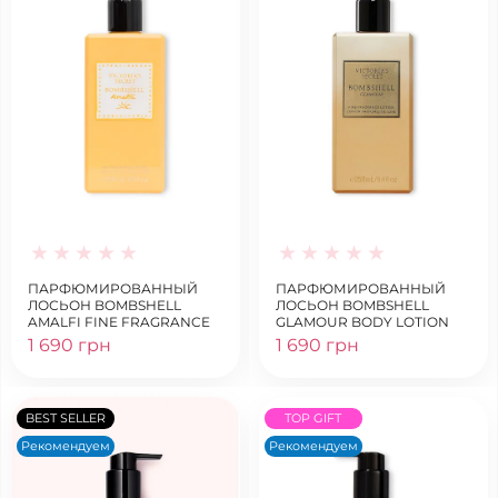
ПАРФЮМИРОВАННЫЙ
ПАРФЮМИРОВАННЫЙ
ЛОСЬОН BOMBSHELL
ЛОСЬОН BOMBSHELL
AMALFI FINE FRAGRANCE
GLAMOUR BODY LOTION
LOTION
1 690 грн
1 690 грн
BEST SELLER
TOP GIFT
Рекомендуем
Рекомендуем