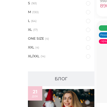
990
S
161
89
M
130
L
64
XL
17
Рек
ONE SIZE
4
-10%
XXL
4
XL/XXL
14
БЛОГ
21
ДЕК