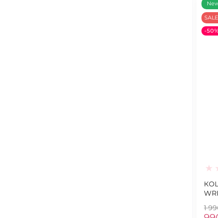
Ne
SALE
-50
КОШ
WRI
1 9
99