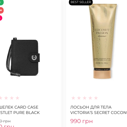
w
BEST SELLER
♥
%
ЕЛЕК CARD CASE
ЛОСЬОН ДЛЯ ТЕЛА
STLET PURE BLACK
VICTORIA’S SECRET COCON
PASSION SHIMMER
990 грн
90 грн
0 грн