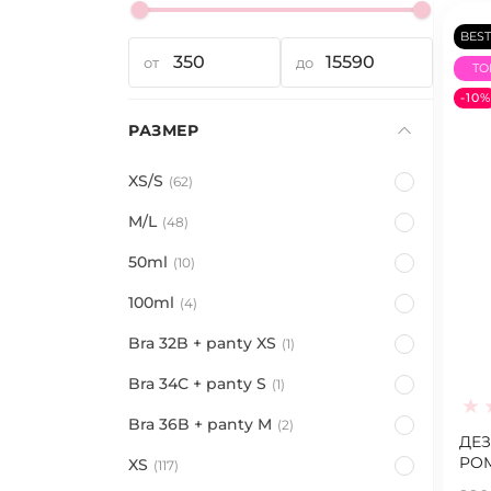
BEST
от
до
TO
-10%
РАЗМЕР
XS/S
62
M/L
48
50ml
10
100ml
4
Bra 32B + panty XS
1
Bra 34С + panty S
1
Bra 36B + panty M
2
ДЕ
POM
XS
117
BA