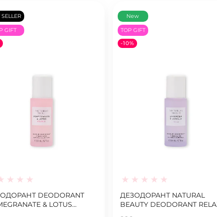
 SELLER
New
P GIFT
TOP GIFT
-10%
ЗОДОРАНТ DEODORANT
ДЕЗОДОРАНТ NATURAL
EGRANATE & LOTUS
BEAUTY DEODORANT RELA
LANCE
LAVENDER & VANILLA