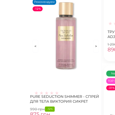
Рекомендуем
-12%
ТРУ
ADJ
PAN
1 2
<
>
89
N
TOP 
-31%
PURE SEDUCTION SHIMMER - СПРЕЙ
ДЛЯ ТЕЛА ВИКТОРИЯ СИКРЕТ
990 грн
-12%
875 грн