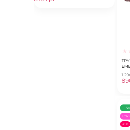
ТРУ
EMB
BR
1 2
89
N
TOP 
-8%