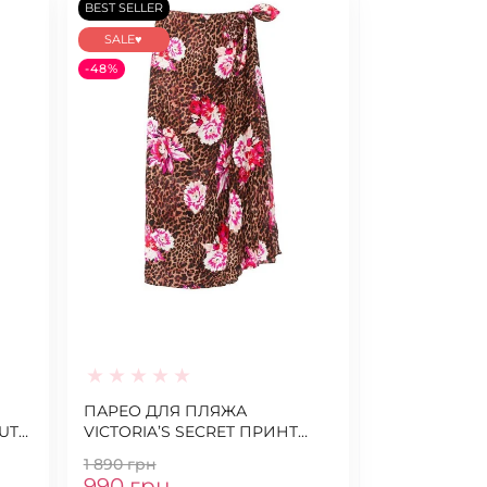
BEST SELLER
SALE♥
-48%
ПАРЕО ДЛЯ ПЛЯЖА
UT
VICTORIA’S SECRET ПРИНТ
ЛЕОПАРД И ПИОНЫ
1 890 грн
990 грн