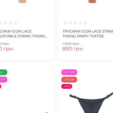
СИКИ ICON LACE
ТРУСИКИ ICON LACE STRA
USTABLE STRING THONG
THONG PANTY TOFFEE
TY PRALINE
90 грн
1 290 грн
0 грн
890 грн
ew
TOP GIFT
GIFT
SALE♥
-40%