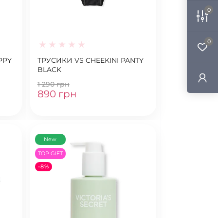
0
0
PPY
ТРУСИКИ VS CHEEKINI PANTY
BLACK
1 290 грн
890 грн
New
TOP GIFT
-8%