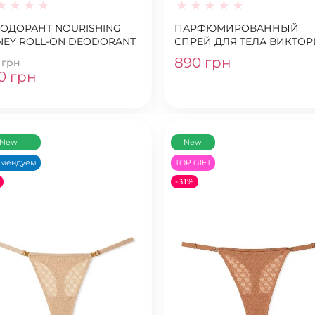
ОДОРАНТ NOURISHING
ПАРФЮМИРОВАННЫЙ
EY ROLL-ON DEODORANT
СПРЕЙ ДЛЯ ТЕЛА ВИКТОР
СИКРЕТ BOMBSHELL INTE
890 грн
 грн
75ML
0 грн
New
New
омендуем
TOP GIFT
-31%