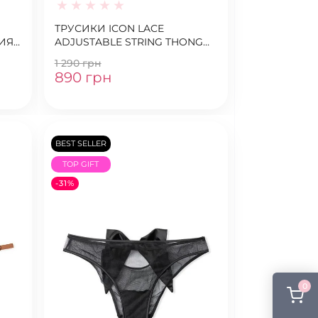
ТРУСИКИ ICON LACE
ИЯ
ADJUSTABLE STRING THONG
NSE
PANTY MARZIPAN
1 290 грн
890 грн
BEST SELLER
TOP GIFT
-31%
0