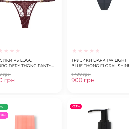
СИКИ VS LOGO
ТРУСИКИ DARK TWILIGHT
ROIDERY THONG PANTY
BLUE THONG FLORAL SHIN
OWN
STRAP
90 грн
1 490 грн
0 грн
900 грн
-23%
ew
GIFT