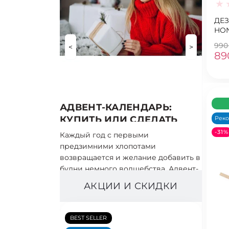
ДЕЗ
HON
990
<
>
89
АДВЕНТ-КАЛЕНДАРЬ:
КУПИТЬ ИЛИ СДЕЛАТЬ
Рек
СВОИМИ РУКАМИ?
-31%
Каждый год с первыми
предзимними хлопотами
возвращается и желание добавить в
будни немного волшебства. Адвент-
календарь давно стал..
АКЦИИ И СКИДКИ
BEST SELLER