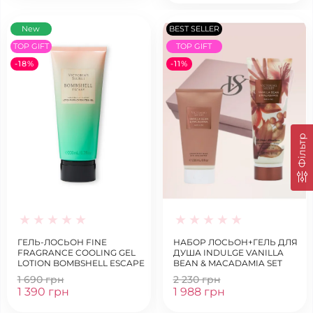
New
BEST SELLER
TOP GIFT
TOP GIFT
-18%
-11%
Фільтр
ГЕЛЬ-ЛОСЬОН FINE
НАБОР ЛОСЬОН+ГЕЛЬ ДЛЯ
FRAGRANCE COOLING GEL
ДУША INDULGE VANILLA
LOTION BOMBSHELL ESCAPE
BEAN & MACADAMIA SET
1 690 грн
2 230 грн
1 390 грн
1 988 грн