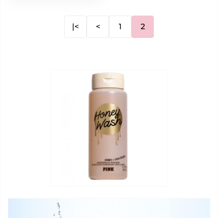
|<
<
1
2